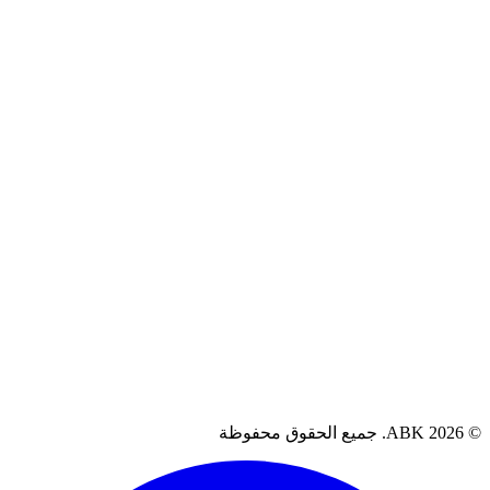
سياسة الخصوصية
سياسة الاسترجاع
الشروط والأحكام
سياسة الضمان
آراء العملاء
العراق، البصرة
07711262080
support@abkiq.com
AB. جميع الحقوق محفوظة