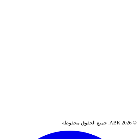
سياسة الخصوصية
سياسة الاسترجاع
الشروط والأحكام
سياسة الضمان
آراء العملاء
العراق، البصرة
07711262080
support@abkiq.com
AB. جميع الحقوق محفوظة