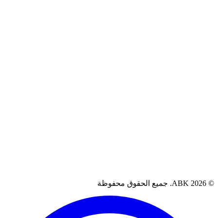
سياسة الاسترجاع
الشروط والأحكام
سياسة الضمان
آراء العملاء
العراق، البصرة
07711262080
support@abkiq.com
AB. جميع الحقوق محفوظة