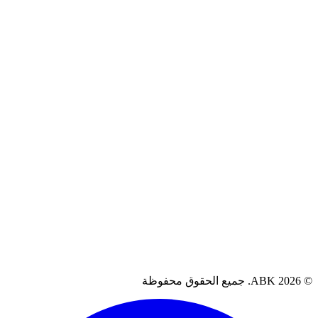
سياسة الخصوصية
سياسة الاسترجاع
الشروط والأحكام
سياسة الضمان
آراء العملاء
العراق، البصرة
07711262080
support@abkiq.com
AB. جميع الحقوق محفوظة