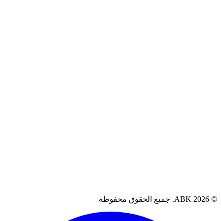
سياسة الخصوصية
سياسة الاسترجاع
الشروط والأحكام
سياسة الضمان
آراء العملاء
العراق، البصرة
07711262080
support@abkiq.com
AB. جميع الحقوق محفوظة