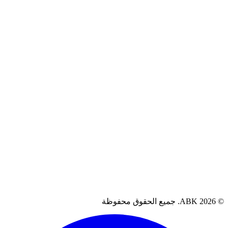
سياسة الخصوصية
سياسة الاسترجاع
الشروط والأحكام
سياسة الضمان
آراء العملاء
العراق، البصرة
07711262080
support@abkiq.com
AB. جميع الحقوق محفوظة