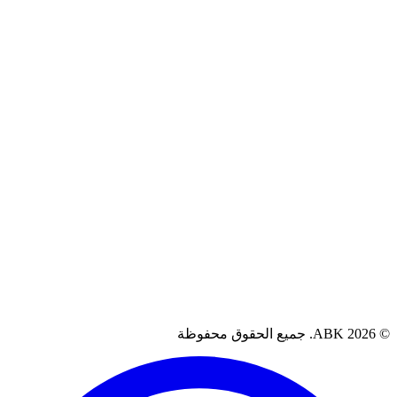
سياسة الاسترجاع
الشروط والأحكام
سياسة الضمان
آراء العملاء
العراق، البصرة
07711262080
support@abkiq.com
AB. جميع الحقوق محفوظة